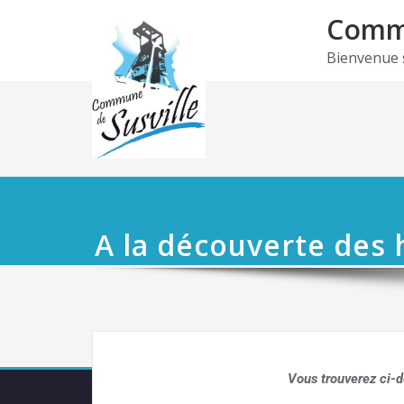
Skip
Commu
to
content
Bienvenue su
A la découverte des
Vous trouverez ci-d