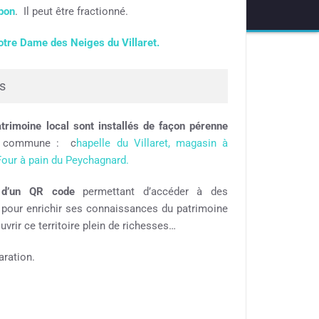
bon
. Il peut être fractionné.
Notre Dame des Neiges du Villaret.
s
trimoine local sont installés de façon pérenne
la commune : c
hapelle du Villaret, magasin à
Four à pain du Peychagnard.
d’un QR code
permettant d’accéder à des
pour enrichir ses connaissances du patrimoine
uvrir ce territoire plein de richesses…
aration.