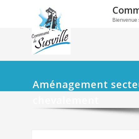
Skip
Commu
to
content
Bienvenue su
Aménagement secte
chevalement