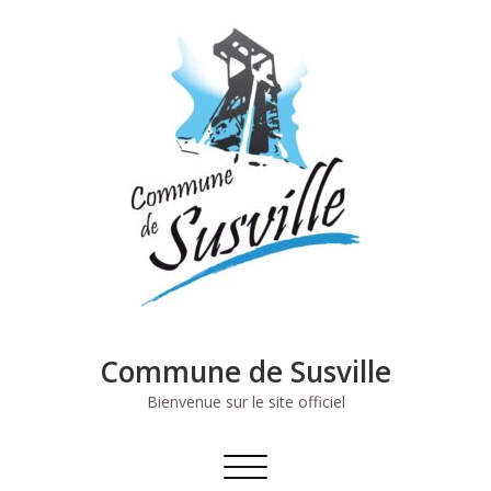
Skip
to
content
Commune de Susville
Bienvenue sur le site officiel
Afficher/masquer
la