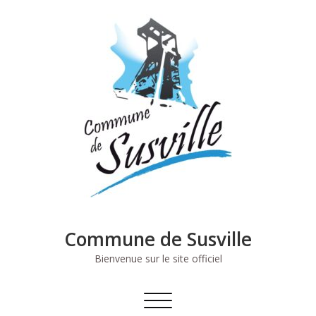
Skip
to
content
Commune de Susville
Bienvenue sur le site officiel
Afficher/masquer
la