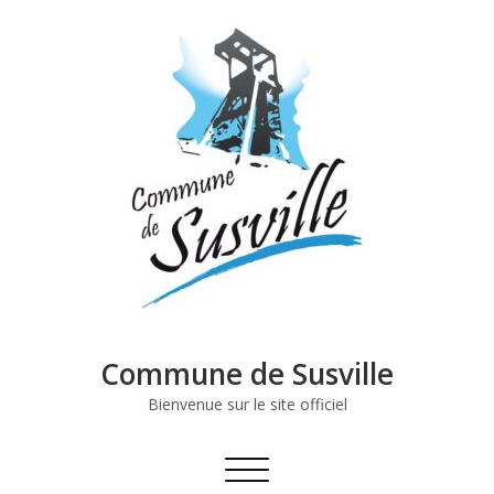
Skip
to
content
Commune de Susville
Bienvenue sur le site officiel
Afficher/masquer
la